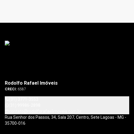
Rodolfo Rafael Imóveis
CRECI:
6587
(31) 3771-3553
(31) 99986-2898
contato@rodolforafaelimoveis.com.br
Rua Senhor dos Passos, 34, Sala 207, Centro, Sete Lagoas - MG -
35700-016