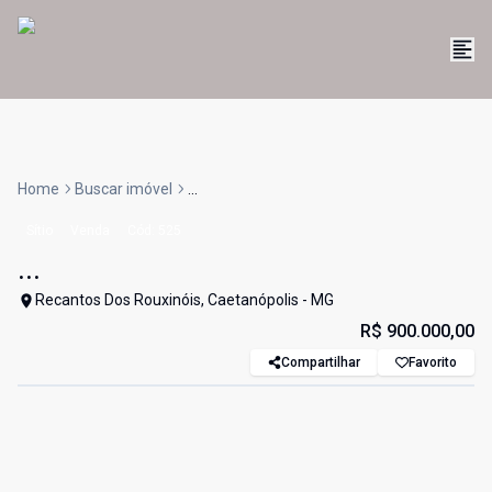
Home
Buscar imóvel
...
Sítio
Venda
Cód:
525
...
Recantos Dos Rouxinóis, Caetanópolis - MG
R$ 900.000,00
Compartilhar
Favorito