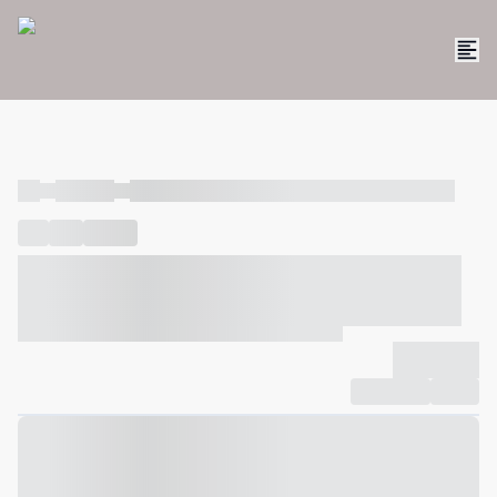
----
----- -----
----- ----- -- ------ ---- ---- -- ----- ----- ----- --- ------
----
-----
---- ------
----- ----- -- ------ ---- ---- -- ----- ----- -----
--- ------
----- ----- -- ------ ---- ---- -- ----- ----- ----- --- ------
-------------
Compartilhar
Favorito