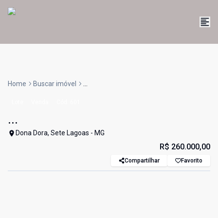
Home
Buscar imóvel
...
Lote
Venda
Cód:
601
...
Dona Dora, Sete Lagoas - MG
R$ 260.000,00
Compartilhar
Favorito