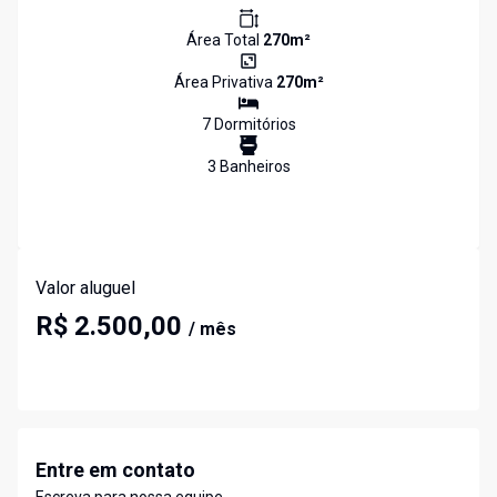
Área Total
270
m²
Área Privativa
270
m²
7
Dormitório
s
3
Banheiro
s
Valor aluguel
R$ 2.500,00
/ mês
Entre em contato