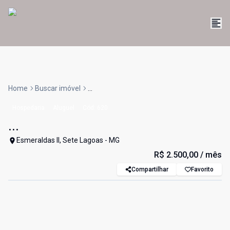
Home
Buscar imóvel
...
Hospedaria
Aluguel
Cód:
620
...
Esmeraldas II, Sete Lagoas - MG
R$ 2.500,00
/ mês
Compartilhar
Favorito