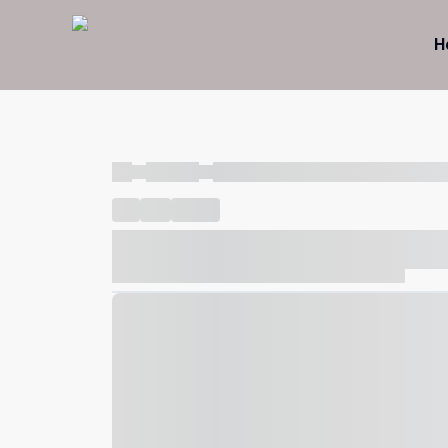
H
----
----- -----
----- ----- -- ------ ---- ---- -- ----- ----- ---
----
-----
---- ------
----- ----- -- ------ ---- ---- -- ---
----- ----- -- ------ ---- ---- -- ----- ----- ----- --- ------