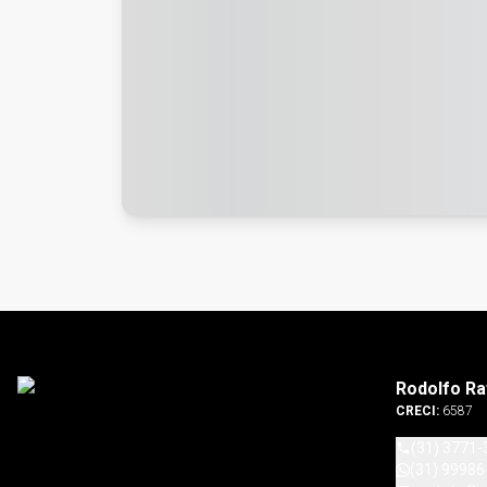
Rodolfo Ra
CRECI:
6587
(31) 3771-
(31) 99986