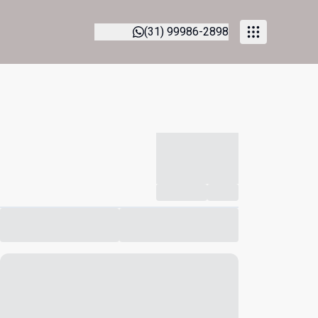
s
(31) 99986-2898
-----------
--
Compartilhar
Favorito