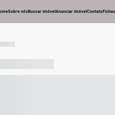
ome
Sobre nós
Buscar imóvel
Anunciar imóvel
Contato
Ficha
-- --- ------
-- ----- ----- --- ------