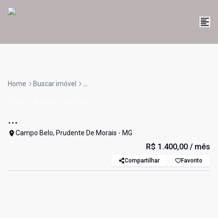
Home
Buscar imóvel
...
Casa
Aluguel
Cód:
719
...
Campo Belo, Prudente De Morais - MG
R$ 1.400,00
/ mês
Compartilhar
Favorito