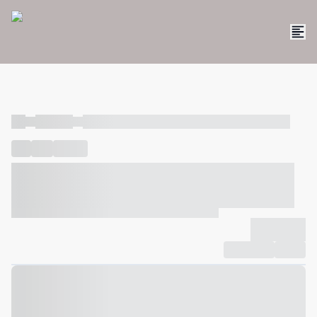
----
----- -----
----- ----- -- ------ ---- ---- -- ----- ----- ----- --- ------
----
-----
---- ------
----- ----- -- ------ ---- ---- -- ----- ----- -----
--- ------
----- ----- -- ------ ---- ---- -- ----- ----- ----- --- ------
-------------
Compartilhar
Favorito