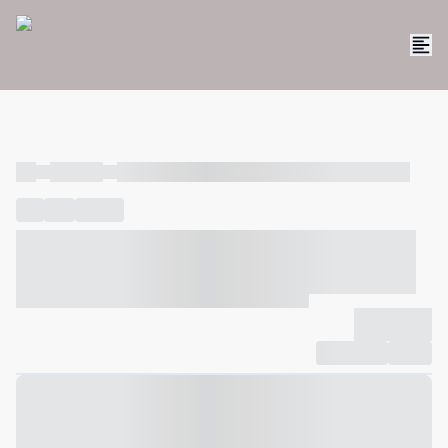
----
----- -----
----- ----- -- ------ ---- ---- -- ----- ----- ----- --- ------
----
-----
---- ------
----- ----- -- ------ ---- ---- -- ----- ----- -----
--- ------
----- ----- -- ------ ---- ---- -- ----- ----- ----- --- ------
-------------
Compartilhar
Favorito