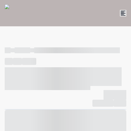
----
----- -----
----- ----- -- ------ ---- ---- -- ----- ----- ----- --- ------
----
-----
---- ------
----- ----- -- ------ ---- ---- -- ----- ----- -----
--- ------
----- ----- -- ------ ---- ---- -- ----- ----- ----- --- ------
-------------
Compartilhar
Favorito