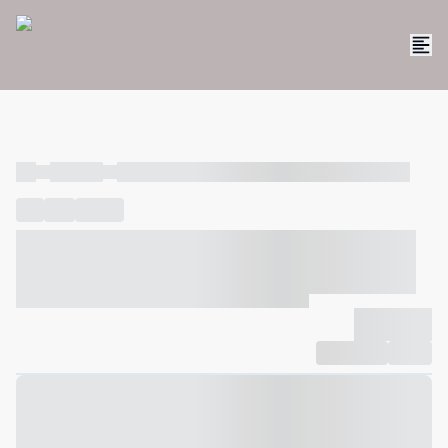
----
----- -----
----- ----- -- ------ ---- ---- -- ----- ----- ----- --- ------
----
-----
---- ------
----- ----- -- ------ ---- ---- -- ----- ----- -----
--- ------
----- ----- -- ------ ---- ---- -- ----- ----- ----- --- ------
-------------
Compartilhar
Favorito